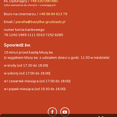
Ks. Dyżurujący /
+48 530 090 680
tylko wezwania do chorych i umierających
Biuro na cmentarzu /
+48 56 64 613 79
Email /
parafia@bazylika-grudziadz.pl
numer konta bankowego:
76 1240 1949 1111 0010 7252 6285
Spowiedź św.
15 minut przed każdą Mszą św.
(z wyjątkiem Mszy św. z udziałem dzieci o godz. 11:30 w niedziele)
w środy (od 17.30 do 18.00)
w soboty (od 17:00 do 18.00)
w I czwartek miesiąca (od 17:00 do 18:00)
w I piątek miesiąca (od 15:30 do 18.00)