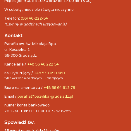
Piątek (od 9.00 do 10.30 oraz od 17.00 do 18.00)
W soboty, niedziele i święta nieczynne
Telefon:
(56) 46-222-54
(Czynny w godzinach urzędowania)
Kontakt
Parafia pw. św. Mikołaja Bpa
ul. Kościelna 1
86-300 Grudziądz
Kancelaria /
+48 56 46 222 54
Ks. Dyżurujący /
+48 530 090 680
tylko wezwania do chorych i umierających
Biuro na cmentarzu /
+48 56 64 613 79
Email /
parafia@bazylika-grudziadz.pl
numer konta bankowego:
76 1240 1949 1111 0010 7252 6285
Spowiedź św.
15 minut przed każdą Mszą św.