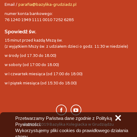
Email /
parafia@bazylika-grudziadz.pl
numer konta bankowego:
76 1240 1949 1111 0010 7252 6285
Spowiedź św.
15 minut przed każdą Mszą św.
(z wyjątkiem Mszy św. z udziałem dzieci o godz. 11:30 w niedziele)
w środy (od 17.30 do 18.00)
w soboty (od 17:00 do 18.00)
w I czwartek miesiąca (od 17:00 do 18:00)
w I piątek miesiąca (od 15:30 do 18.00)
✕
Przetwarzamy Państwa dane zgodnie z Polityką
Prywatności.
© 2010-2019 Bazylika Kolegiacka w Grudziądzu
Wykorzystujemy pliki cookies do prawidłowego działania
strony,