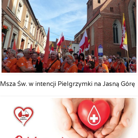
Msza Św. w intencji Pielgrzymki na Jasną Górę