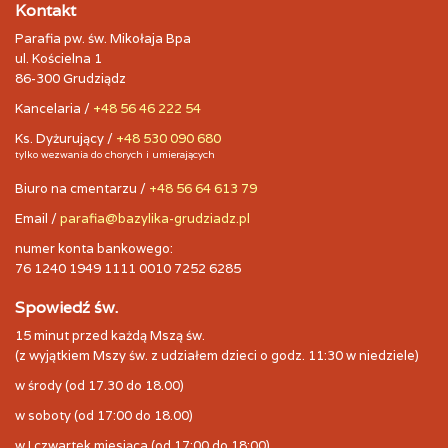
Kontakt
Parafia pw. św. Mikołaja Bpa
ul. Kościelna 1
86-300 Grudziądz
Kancelaria /
+48 56 46 222 54
Ks. Dyżurujący /
+48 530 090 680
tylko wezwania do chorych i umierających
Biuro na cmentarzu /
+48 56 64 613 79
Email /
parafia@bazylika-grudziadz.pl
numer konta bankowego:
76 1240 1949 1111 0010 7252 6285
Spowiedź św.
15 minut przed każdą Mszą św.
(z wyjątkiem Mszy św. z udziałem dzieci o godz. 11:30 w niedziele)
w środy (od 17.30 do 18.00)
w soboty (od 17:00 do 18.00)
w I czwartek miesiąca (od 17:00 do 18:00)