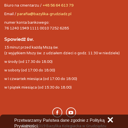
Biuro na cmentarzu /
+48 56 64 613 79
Email /
parafia@bazylika-grudziadz.pl
numer konta bankowego:
76 1240 1949 1111 0010 7252 6285
Spowiedź św.
15 minut przed każdą Mszą św.
(z wyjątkiem Mszy św. z udziałem dzieci o godz. 11:30 w niedziele)
w środy (od 17.30 do 18.00)
w soboty (od 17:00 do 18.00)
w I czwartek miesiąca (od 17:00 do 18:00)
w I piątek miesiąca (od 15:30 do 18.00)
✕
Przetwarzamy Państwa dane zgodnie z Polityką
Prywatności.
© 2010-2019 Bazylika Kolegiacka w Grudziądzu