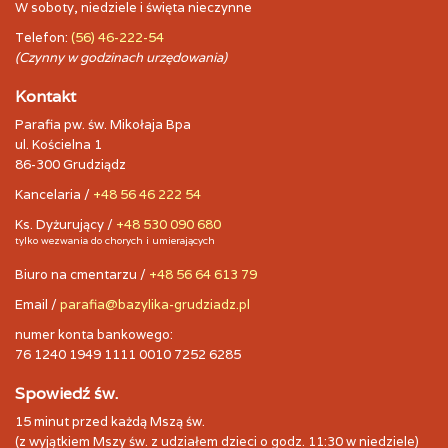
W soboty, niedziele i święta nieczynne
Telefon:
(56) 46-222-54
(Czynny w godzinach urzędowania)
Kontakt
Parafia pw. św. Mikołaja Bpa
ul. Kościelna 1
86-300 Grudziądz
Kancelaria /
+48 56 46 222 54
Ks. Dyżurujący /
+48 530 090 680
tylko wezwania do chorych i umierających
Biuro na cmentarzu /
+48 56 64 613 79
Email /
parafia@bazylika-grudziadz.pl
numer konta bankowego:
76 1240 1949 1111 0010 7252 6285
Spowiedź św.
15 minut przed każdą Mszą św.
(z wyjątkiem Mszy św. z udziałem dzieci o godz. 11:30 w niedziele)