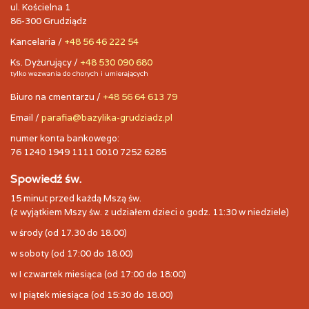
ul. Kościelna 1
86-300 Grudziądz
Kancelaria /
+48 56 46 222 54
Ks. Dyżurujący /
+48 530 090 680
tylko wezwania do chorych i umierających
Biuro na cmentarzu /
+48 56 64 613 79
Email /
parafia@bazylika-grudziadz.pl
numer konta bankowego:
76 1240 1949 1111 0010 7252 6285
Spowiedź św.
15 minut przed każdą Mszą św.
(z wyjątkiem Mszy św. z udziałem dzieci o godz. 11:30 w niedziele)
w środy (od 17.30 do 18.00)
w soboty (od 17:00 do 18.00)
w I czwartek miesiąca (od 17:00 do 18:00)
w I piątek miesiąca (od 15:30 do 18.00)