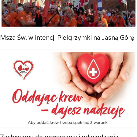
Msza Św. w intencji Pielgrzymki na Jasną Górę