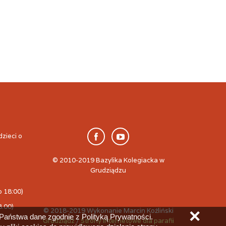
dzieci o
© 2010-2019 Bazylika Kolegiacka w
Grudziądzu
o 18:00)
8.00)
© 2018-2019 Wykonanie Marcin Koźliński
✕
aństwa dane zgodnie z Polityką Prywatności.
Grudziądz
/
Strony internetowe dla parafii