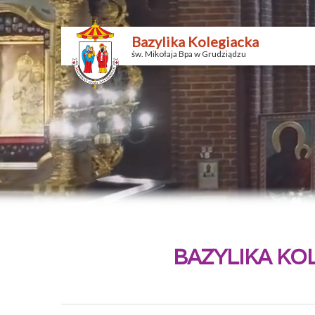
Bazylika Kolegiacka
św. Mikołaja Bpa w Grudziądzu
BAZYLIKA KO