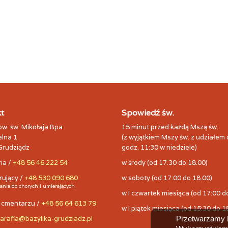
t
Spowiedź św.
pw. św. Mikołaja Bpa
15 minut przed każdą Mszą św.
elna 1
(z wyjątkiem Mszy św. z udziałem 
Grudziądz
godz. 11:30 w niedziele)
ia /
+48 56 46 222 54
w środy (od 17.30 do 18.00)
rujący /
+48 530 090 680
w soboty (od 17:00 do 18.00)
ania do chorych i umierających
w I czwartek miesiąca (od 17:00 d
a cmentarzu /
+48 56 64 613 79
w I piątek miesiąca (od 15:30 do 1
arafia@bazylika-grudziadz.pl
Przetwarzamy P