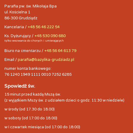
Parafia pw. św. Mikołaja Bpa
ul. Kościelna 1
86-300 Grudziądz
Kancelaria /
+48 56 46 222 54
Ks. Dyżurujący /
+48 530 090 680
tylko wezwania do chorych i umierających
Biuro na cmentarzu /
+48 56 64 613 79
Email /
parafia@bazylika-grudziadz.pl
numer konta bankowego:
76 1240 1949 1111 0010 7252 6285
Spowiedź św.
15 minut przed każdą Mszą św.
(z wyjątkiem Mszy św. z udziałem dzieci o godz. 11:30 w niedziele)
w środy (od 17.30 do 18.00)
w soboty (od 17:00 do 18.00)
w I czwartek miesiąca (od 17:00 do 18:00)