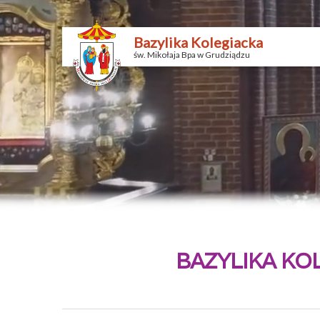
Bazylika Kolegiacka
św. Mikołaja Bpa w Grudziądzu
BAZYLIKA KO