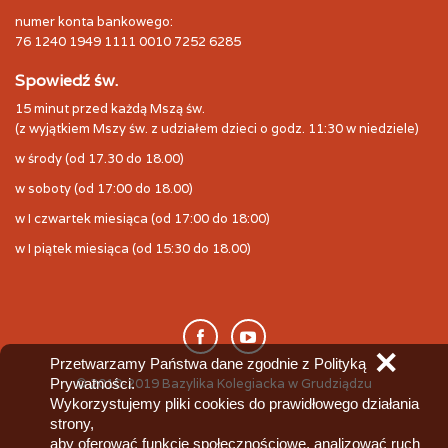
numer konta bankowego:
76 1240 1949 1111 0010 7252 6285
Spowiedź św.
15 minut przed każdą Mszą św.
(z wyjątkiem Mszy św. z udziałem dzieci o godz. 11:30 w niedziele)
w środy (od 17.30 do 18.00)
w soboty (od 17:00 do 18.00)
w I czwartek miesiąca (od 17:00 do 18:00)
w I piątek miesiąca (od 15:30 do 18.00)
✕
Przetwarzamy Państwa dane zgodnie z Polityką
Prywatności.
© 2010-2019 Bazylika Kolegiacka w Grudziądzu
Wykorzystujemy pliki cookies do prawidłowego działania
strony,
aby oferować funkcje społecznościowe, analizować ruch