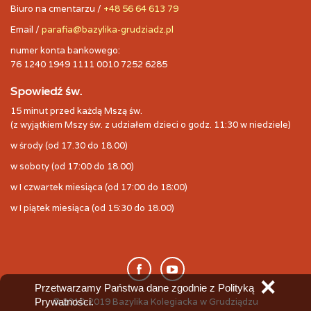
Biuro na cmentarzu /
+48 56 64 613 79
Email /
parafia@bazylika-grudziadz.pl
numer konta bankowego:
76 1240 1949 1111 0010 7252 6285
Spowiedź św.
15 minut przed każdą Mszą św.
(z wyjątkiem Mszy św. z udziałem dzieci o godz. 11:30 w niedziele)
w środy (od 17.30 do 18.00)
w soboty (od 17:00 do 18.00)
w I czwartek miesiąca (od 17:00 do 18:00)
w I piątek miesiąca (od 15:30 do 18.00)
✕
Przetwarzamy Państwa dane zgodnie z Polityką
Prywatności.
© 2010-2019 Bazylika Kolegiacka w Grudziądzu