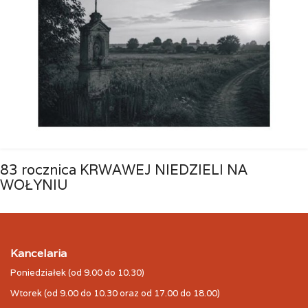
83 rocznica KRWAWEJ NIEDZIELI NA
WOŁYNIU
Kancelaria
Poniedziałek (od 9.00 do 10.30)
Wtorek (od 9.00 do 10.30 oraz od 17.00 do 18.00)