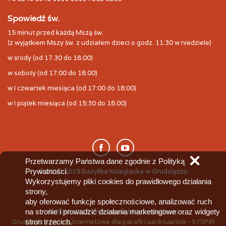
Spowiedź św.
15 minut przed każdą Mszą św.
(z wyjątkiem Mszy św. z udziałem dzieci o godz. 11:30 w niedziele)
w środy (od 17.30 do 18.00)
w soboty (od 17:00 do 18.00)
w I czwartek miesiąca (od 17:00 do 18:00)
w I piątek miesiąca (od 15:30 do 18.00)
✕
Przetwarzamy Państwa dane zgodnie z Polityką
Prywatności.
© 2010-2019 Bazylika Kolegiacka w Grudziądzu
Wykorzystujemy pliki cookies do prawidłowego działania
strony,
aby oferować funkcje społecznościowe, analizować ruch
na stronie i prowadzić działania marketingowe oraz widgety
© 2018-2019 Wykonanie Marcin Koźliński
stron trzecich.
Grudziądz
/
Strony internetowe dla parafii i sanktuariów - SYSPiR