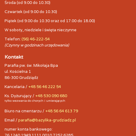
Środa (od 9.00 do 10.30)
Czwartek (od 9.00 do 10.30)
Piątek (od 9.00 do 10.30 oraz od 17.00 do 18.00)
W soboty, niedziele i święta nieczynne
Telefon:
(56) 46-222-54
(Czynny w godzinach urzędowania)
Kontakt
Parafia pw. św. Mikołaja Bpa
ul. Kościelna 1
86-300 Grudziądz
Kancelaria /
+48 56 46 222 54
Ks. Dyżurujący /
+48 530 090 680
tylko wezwania do chorych i umierających
Biuro na cmentarzu /
+48 56 64 613 79
Email /
parafia@bazylika-grudziadz.pl
numer konta bankowego:
76 1240 1949 1111 0010 7252 6285