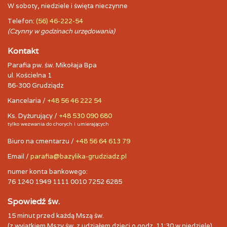
W soboty, niedziele i święta nieczynne
Telefon:
(56) 46-222-54
(Czynny w godzinach urzędowania)
Kontakt
Parafia pw. św. Mikołaja Bpa
ul. Kościelna 1
86-300 Grudziądz
Kancelaria /
+48 56 46 222 54
Ks. Dyżurujący /
+48 530 090 680
tylko wezwania do chorych i umierających
Biuro na cmentarzu /
+48 56 64 613 79
Email /
parafia@bazylika-grudziadz.pl
numer konta bankowego:
76 1240 1949 1111 0010 7252 6285
Spowiedź św.
15 minut przed każdą Mszą św.
(z wyjątkiem Mszy św. z udziałem dzieci o godz. 11:30 w niedziele)