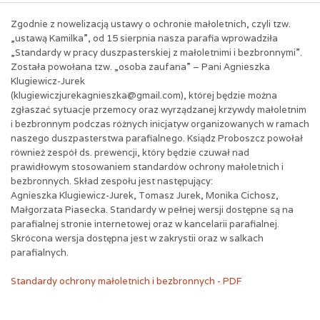
Zgodnie z nowelizacją ustawy o ochronie małoletnich, czyli tzw.
„ustawą Kamilka”, od 15 sierpnia nasza parafia wprowadziła
„Standardy w pracy duszpasterskiej z małoletnimi i bezbronnymi”.
Została powołana tzw. „osoba zaufana” – Pani Agnieszka
Klugiewicz-Jurek
(klugiewiczjurekagnieszka@gmail.com), której będzie można
zgłaszać sytuacje przemocy oraz wyrządzanej krzywdy małoletnim
i bezbronnym podczas różnych inicjatyw organizowanych w ramach
naszego duszpasterstwa parafialnego. Ksiądz Proboszcz powołał
również zespół ds. prewencji, który będzie czuwał nad
prawidłowym stosowaniem standardów ochrony małoletnich i
bezbronnych. Skład zespołu jest następujący:
Agnieszka Klugiewicz-Jurek, Tomasz Jurek, Monika Cichosz,
Małgorzata Piasecka. Standardy w pełnej wersji dostępne są na
parafialnej stronie internetowej oraz w kancelarii parafialnej.
Skrócona wersja dostępna jest w zakrystii oraz w salkach
parafialnych.
Standardy ochrony małoletnich i bezbronnych - PDF