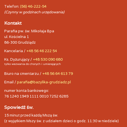
Telefon:
(56) 46-222-54
(Czynny w godzinach urzędowania)
Kontakt
Parafia pw. św. Mikołaja Bpa
ul. Kościelna 1
86-300 Grudziądz
Kancelaria /
+48 56 46 222 54
Ks. Dyżurujący /
+48 530 090 680
tylko wezwania do chorych i umierających
Biuro na cmentarzu /
+48 56 64 613 79
Email /
parafia@bazylika-grudziadz.pl
numer konta bankowego:
76 1240 1949 1111 0010 7252 6285
Spowiedź św.
15 minut przed każdą Mszą św.
(z wyjątkiem Mszy św. z udziałem dzieci o godz. 11:30 w niedziele)